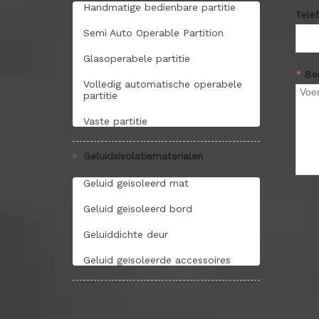
Handmatige bedienbare partitie
Tele
Semi Auto Operable Partition
Glasoperabele partitie
*
Be
Volledig automatische operabele
partitie
Vaste partitie
Geluidsisolatiematerialen
Geluid geïsoleerd mat
Geluid geïsoleerd bord
Geluiddichte deur
Geluid geïsoleerde accessoires