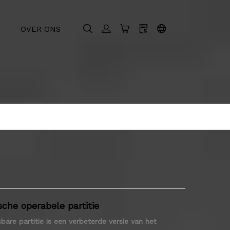
OVER ONS
he operabele partitie
are partitie is een verbeterde versie van het