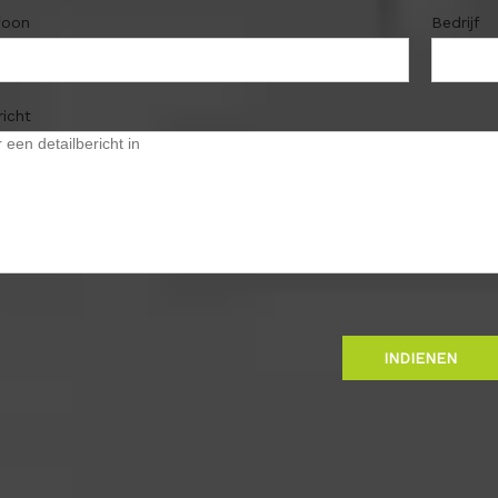
foon
Bedrijf
richt
INDIENEN