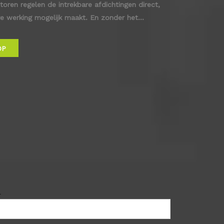
ren regelen de intrekbare afdichtingen direct,
re werking mogelijk maakt. En zonder het
icht van de verdeling aanzienlijk verminderen,
andhaven is.
OP
l