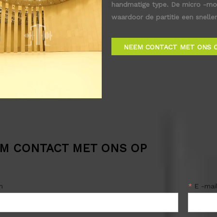
handmatige type. De micro -moto
waardoor de partitie een snelle
mechanisme binnenin kan het gew
waardoor het gemakkelijker te h
NEEM CONTACT MET ONS 
M CONTACT MET ONS OP
m
*
E -mai