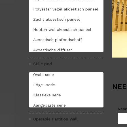
Polyester vezel akoestisch paneel
Zacht akoestisch paneel
Houten wol akoestisch paneel
Akoestisch plafondschaff
Akoestische diffuser
Stille pod
Ovale serie
Edge -serie
NEE
Klassieke serie
Aangepaste serie
Naa
Operable Partition Wall