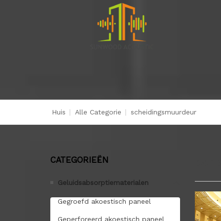
Huis
|
Alle Categorie
|
scheidingsmuurdeur
CATEGORIEËN
sche
Geluidsabsorptiematerialen
Gegroefd akoestisch paneel
Geperforeerd akoestisch paneel