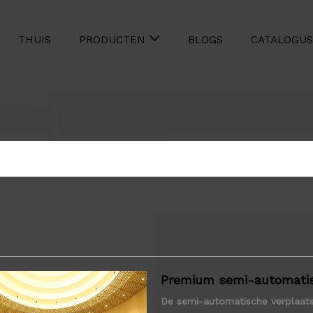
THUIS
BLOGS
CATALOGUS
PRODUCTEN
idingsmuurdeur
Premium semi-automatisc
De semi-automatische verplaatsb