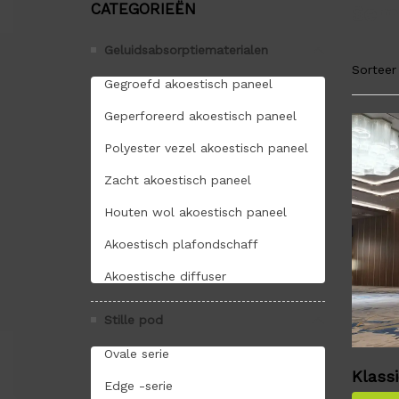
Semi
CATEGORIEËN
Geluidsabsorptiematerialen
Sorteer
Gegroefd akoestisch paneel
Geperforeerd akoestisch paneel
Polyester vezel akoestisch paneel
Zacht akoestisch paneel
Houten wol akoestisch paneel
Akoestisch plafondschaff
Akoestische diffuser
Stille pod
Ovale serie
Klass
Edge -serie
perabe