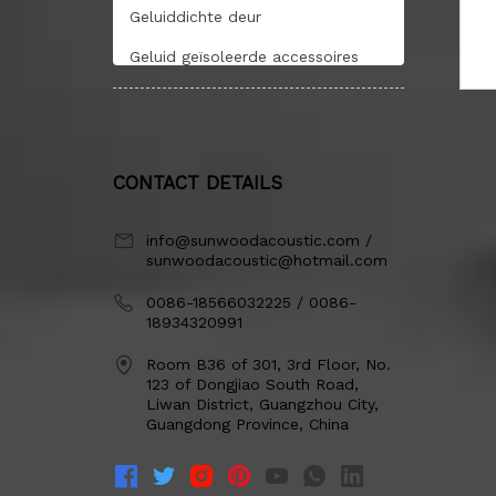
Geluiddichte deur
Geluid geïsoleerde accessoires
CONTACT DETAILS
info@sunwoodacoustic.com /
sunwoodacoustic@hotmail.com
0086-18566032225 / 0086-
18934320991
Room B36 of 301, 3rd Floor, No.
123 of Dongjiao South Road,
Liwan District, Guangzhou City,
Guangdong Province, China