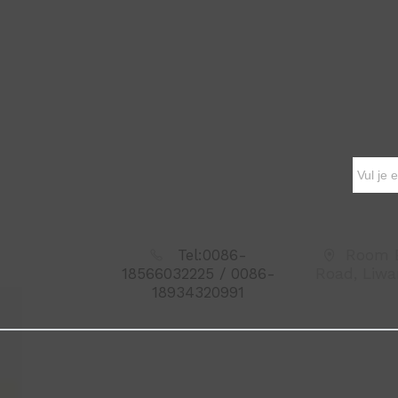
Tel:0086-
Room B
18566032225 / 0086-
Road, Liwa
18934320991