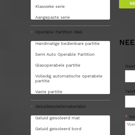
NE
Klassieke serie
Aangepaste serie
Operable Partition Wall
NEE
Handmatige bedienbare partitie
Semi Auto Operable Partition
Glasoperabele partitie
Naa
Volledig automatische operabele
partitie
Tele
Vaste partitie
Geluidsisolatiematerialen
*
Be
Geluid geïsoleerd mat
Geluid geïsoleerd bord