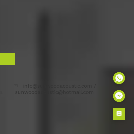
h
info@sunwoodacoustic.com /
na
sunwoodacoustic@hotmail.com