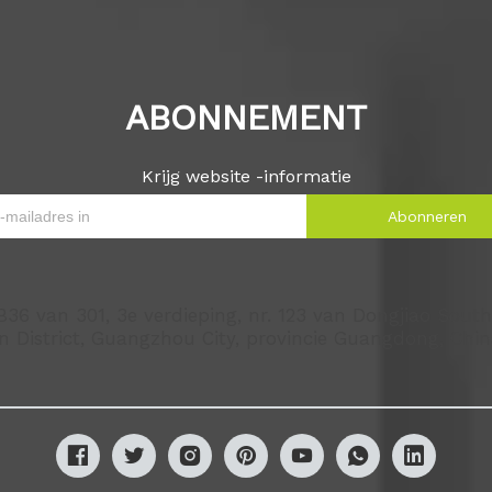
ABONNEMENT
Krijg website -informatie
Abonneren
36 van 301, 3e verdieping, nr. 123 van Dongjiao Sout
n District, Guangzhou City, provincie Guangdong, Chi