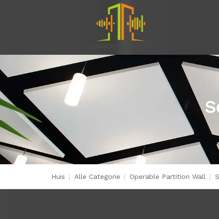
S
Huis
|
Alle Categorie
|
Operable Partition Wall
|
S