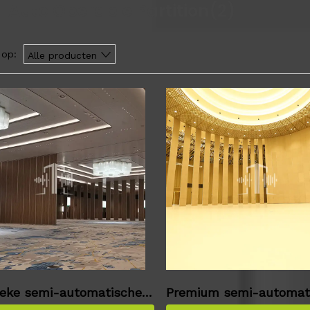
 Auto Operable Partition
(2)
 op:
Alle producten
ieke semi-automatische o
Premium semi-automat
le partitie
perabele partitie