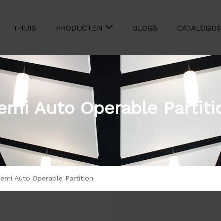
THUIS
BLOGS
CATALOGUS
PRODUCTEN
emi Auto Operable Partiti
emi Auto Operable Partition