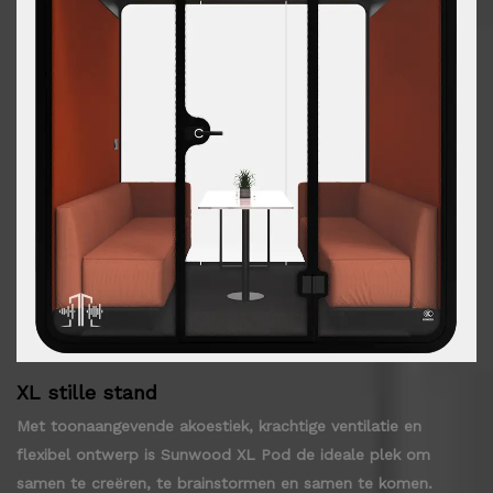
XL stille stand
Met toonaangevende akoestiek, krachtige ventilatie en
flexibel ontwerp is Sunwood XL Pod de ideale plek om
samen te creëren, te brainstormen en samen te komen.