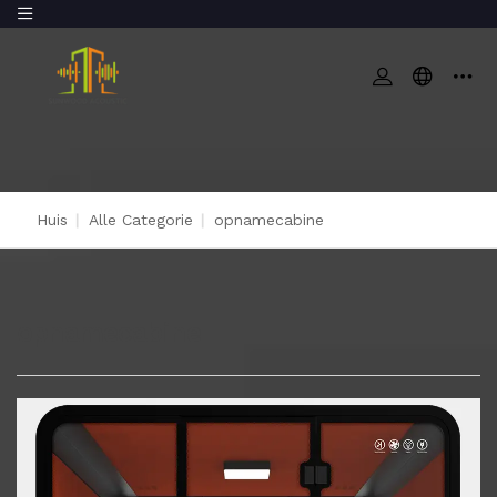
Huis
|
Alle Categorie
|
opnamecabine
opnamecabine